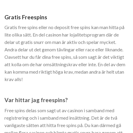
Gratis Freespins
Gratis free spins eller no deposit free spins kan man hitta på
lite olika sätt. En del casinon har lojalitetsprogram där de
delar ut gratis snurr om man är aktiv och spelar mycket.
Andra delar ut det genom tävlingar eller race eller liknande.
Oavsett hur du får dina free spins, så som sagt är det viktigt
att kolla om de har omsättningskrav eller inte. En del av dem
kan komma med riktigt höga krav, medan andra är helt utan
krav alls!
Var hittar jag freespins?
Free spins delas som sagt ut av casinon i samband med
registrering och i samband med insättning. Det är de två
vanligaste sätten att hitta free spins på. Du kan därmed gå
mellan flera casinon och hämta gratis snurr bara genom att