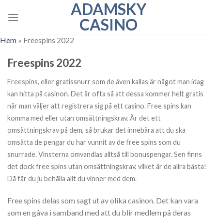
ADAMSKY
Skip
to
CASINO
content
Hem
»
Freespins 2022
Freespins 2022
Freespins, eller gratissnurr som de även kallas är något man idag
kan hitta på casinon. Det är ofta så att dessa kommer helt gratis
när man väljer att registrera sig på ett casino. Free spins kan
komma med eller utan omsättningskrav. Är det ett
omsättningskrav på dem, så brukar det innebära att du ska
omsätta de pengar du har vunnit av de free spins som du
snurrade. Vinsterna omvandlas alltså till bonuspengar. Sen finns
det dock free spins utan omsättningskrav, vilket är de allra bästa!
Då får du ju behålla allt du vinner med dem.
Free spins delas som sagt ut av olika casinon. Det kan vara
som en gåva i samband med att du blir medlem på deras