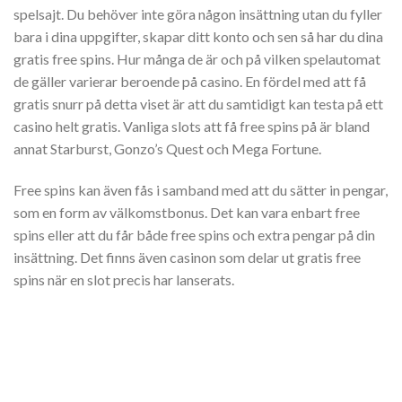
spelsajt. Du behöver inte göra någon insättning utan du fyller
bara i dina uppgifter, skapar ditt konto och sen så har du dina
gratis free spins. Hur många de är och på vilken spelautomat
de gäller varierar beroende på casino. En fördel med att få
gratis snurr på detta viset är att du samtidigt kan testa på ett
casino helt gratis. Vanliga slots att få free spins på är bland
annat Starburst, Gonzo’s Quest och Mega Fortune.
Free spins kan även fås i samband med att du sätter in pengar,
som en form av välkomstbonus. Det kan vara enbart free
spins eller att du får både free spins och extra pengar på din
insättning. Det finns även casinon som delar ut gratis free
spins när en slot precis har lanserats.