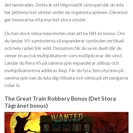
det lanserades. Detta är ett högvolatilt slotsspel där du inte
har jättemycket vinster under de organiska spinnen. Däremot
ger bonusarna ofta mycket stora vinster.
Du kan dock vinna maxvinsten utan att ha fått en bonus. Om
du landar VS-symbolerna så expanderar symbolen vertikalt
och hela raden blir wild. Dessutom får du se en duell där du
vinner en av två multiplikatorer som multiplicerar din vinst.
Landar du flera VS på samma spin expanderar allihop och
multiplikatorerna adderas ihop. Får du fyra, fem stycken på
samma spin kan du luta dig tillbaka och vänta på att pengarna
rullar in.
The Great Train Robbery Bonus (Det Stora
Tågrånet bonus)