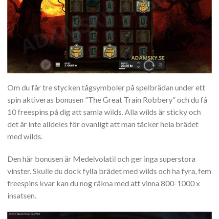
Om du får tre stycken tågsymboler på spelbrädan under ett
spin aktiveras bonusen ”The Great Train Robbery” och du få
10 freespins på dig att samla wilds. Alla wilds är sticky och
det är inte alldeles för ovanligt att man täcker hela brädet
med wilds.
Den här bonusen är Medelvolatil och ger inga superstora
vinster. Skulle du dock fylla brädet med wilds och ha fyra, fem
freespins kvar kan du nog räkna med att vinna 800-1000 x
insatsen.