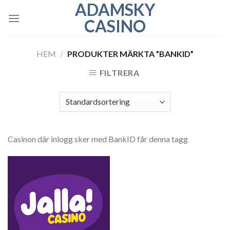
ADAMSKY
Skip
to
CASINO
content
HEM
/
PRODUKTER MÄRKTA ”BANKID”
FILTRERA
Casinon där inlogg sker med BankID får denna tagg