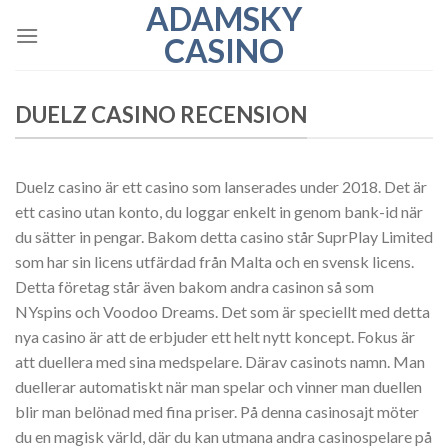
ADAMSKY
Skip
to
CASINO
content
DUELZ CASINO RECENSION
Duelz casino är ett casino som lanserades under 2018. Det är
ett casino utan konto, du loggar enkelt in genom bank-id när
du sätter in pengar. Bakom detta casino står SuprPlay Limited
som har sin licens utfärdad från Malta och en svensk licens.
Detta företag står även bakom andra casinon så som
NYspins och Voodoo Dreams. Det som är speciellt med detta
nya casino är att de erbjuder ett helt nytt koncept. Fokus är
att duellera med sina medspelare. Därav casinots namn. Man
duellerar automatiskt när man spelar och vinner man duellen
blir man belönad med fina priser. På denna casinosajt möter
du en magisk värld, där du kan utmana andra casinospelare på