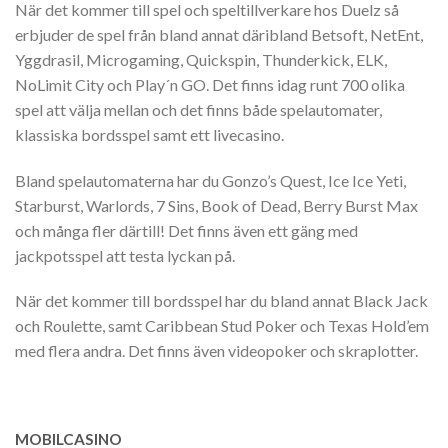
När det kommer till spel och speltillverkare hos Duelz så
erbjuder de spel från bland annat däribland Betsoft, NetEnt,
Yggdrasil, Microgaming, Quickspin, Thunderkick, ELK,
NoLimit City och Play´n GO. Det finns idag runt 700 olika
spel att välja mellan och det finns både spelautomater,
klassiska bordsspel samt ett livecasino.
Bland spelautomaterna har du Gonzo’s Quest, Ice Ice Yeti,
Starburst, Warlords, 7 Sins, Book of Dead, Berry Burst Max
och många fler därtill! Det finns även ett gäng med
jackpotsspel att testa lyckan på.
När det kommer till bordsspel har du bland annat Black Jack
och Roulette, samt Caribbean Stud Poker och Texas Hold’em
med flera andra. Det finns även videopoker och skraplotter.
MOBILCASINO