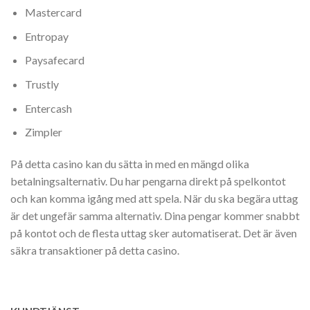
Mastercard
Entropay
Paysafecard
Trustly
Entercash
Zimpler
På detta casino kan du sätta in med en mängd olika
betalningsalternativ. Du har pengarna direkt på spelkontot
och kan komma igång med att spela. När du ska begära uttag
är det ungefär samma alternativ. Dina pengar kommer snabbt
på kontot och de flesta uttag sker automatiserat. Det är även
säkra transaktioner på detta casino.